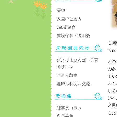
要項
入園のご案内
2歳児保育
体験保育・説明会
も園
てみ
ぴよぴよひろば・子育
どの
てサロン
のあ
ことり教室
てい
ども
地域ふれあい交流
して
いる
と思
理事長コラム
もた
職員募集