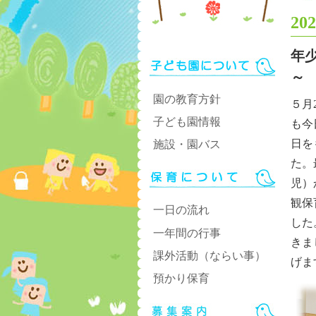
202
年
～
園の教育方針
５月
子ども園情報
も今
日を
施設・園バス
た。
児）
観保
一日の流れ
した
一年間の行事
きま
課外活動（ならい事）
げま
預かり保育