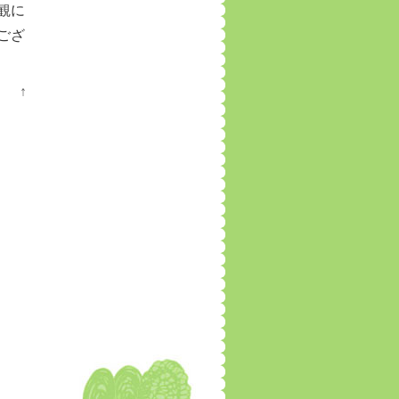
観に
ござ
↑