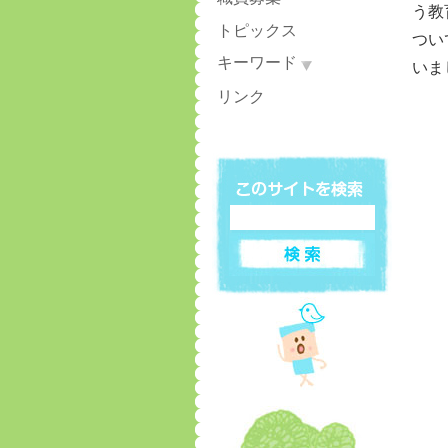
う教
トピックス
つい
キーワード
いま
リンク