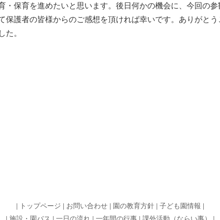
育・保育を進めたいと思います。後日何かの機会に、今回の参
て保護者の皆様からのご感想を頂ければ幸いです。ありがとう
した。
|
トップページ
|
お問い合わせ
|
園の教育方針
|
子ども園情報
|
|
施設・園バス
|
一日の流れ
|
一年間の行事
|
課外活動（ならい事）
|