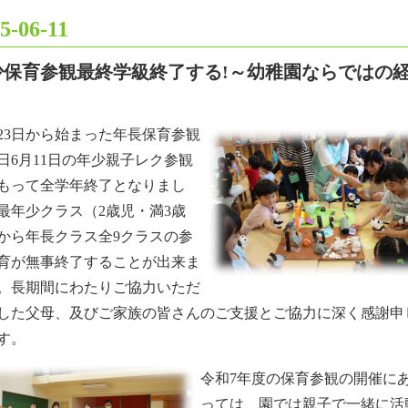
5-06-11
少保育参観最終学級終了する!～幼稚園ならではの
23日から始まった年長保育参観
日6月11日の年少親子レク参観
もって全学年終了となりまし
最年少クラス（2歳児・満3歳
から年長クラス全9クラスの参
育が無事終了することが出来ま
。長期間にわたりご協力いただ
した父母、及びご家族の皆さんのご支援とご協力に深く感謝申
す。
令和7年度の保育参観の開催に
っては、園では親子で一緒に活