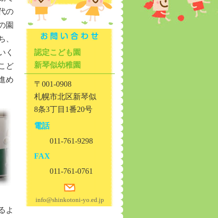
代の
の園
ち、
いく
認定こども園
新琴似幼稚園
こど
進め
〒001-0908
札幌市北区新琴似
8条3丁目1番20号
電話
011-761-9298
FAX
011-761-0761
info@shinkotoni-yo.ed.jp
るよ