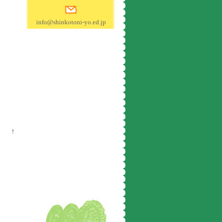
info@shinkotoni-yo.ed.jp
↑