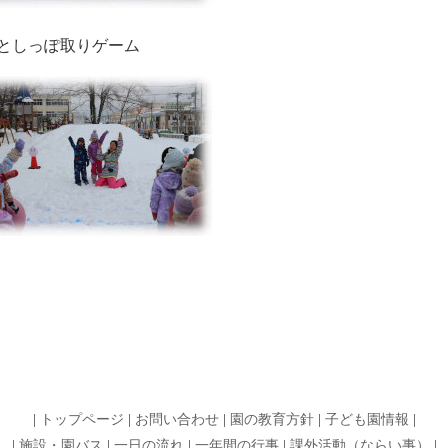
としっぽ取りゲーム
|
トップページ
|
お問い合わせ
|
園の教育方針
|
子ども園情報
|
|
施設・園バス
|
一日の流れ
|
一年間の行事
|
課外活動（ならい事）
|