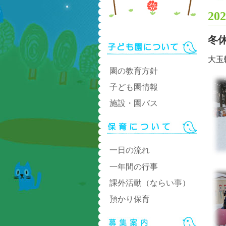
202
冬
大玉
園の教育方針
子ども園情報
施設・園バス
一日の流れ
一年間の行事
課外活動（ならい事）
預かり保育