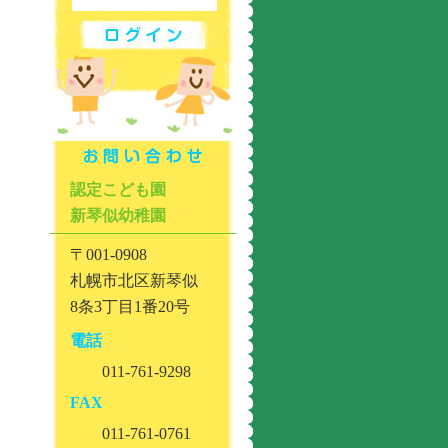
認定こども園
新琴似幼稚園
〒001-0908
札幌市北区新琴似
8条3丁目1番20号
電話
011-761-9298
FAX
011-761-0761