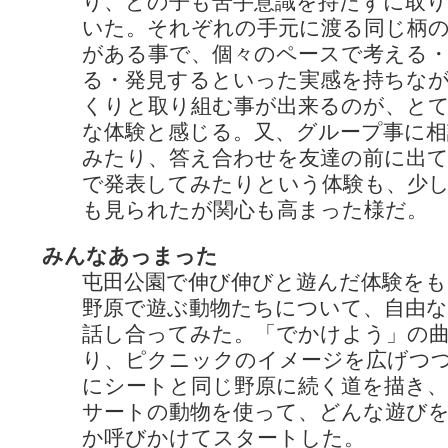
り、どの子も苦手意識を持たずに取
いた。それぞれの手元に渡る同じ柄
がある事で、個々のペースで考える
る・発見するといった実感を持ちな
くりと取り組む事が出来るのが、と
な体験と感じる。又、グループ事に相
みたり、答え合わせを友達の前に出て
で発表してみたりという体験も、少
も見られたが関心も高まった様だ。
みんなあっまった
屯田公園で伸び伸びと遊んだ体験をも
野原で遊ぶ動物たちについて、自由な
話し合ってみた。「でかけよう」の
り、ピクニックのイメージを広げつ
にシートと同じ野原に続く道を描き
サートの動物を使って、どんな遊び
か呼びかけてスタートした。